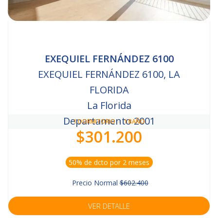
EXEQUIEL FERNÁNDEZ 6100
EXEQUIEL FERNÁNDEZ 6100, LA
FLORIDA
La Florida
Departamento 2001
1
DORMITORIO
-
1
BAÑO
$301.200
50% de dcto por 2 meses
Precio Normal
$602.400
VER DETALLE