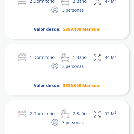
2
Dormitorio
2
Baño
47
M
3
personas
Valor desde:
$389.100
Mensual
2
1
Dormitorio
1
Baño
44
M
2
personas
Valor desde:
$336.600
Mensual
2
2
Dormitorio
2
Baño
52
M
3
personas