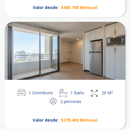
Valor desde:
$405.700
Mensual
2
1
Dormitorio
1
Baño
29
M
2
personas
Valor desde:
$278.400
Mensual