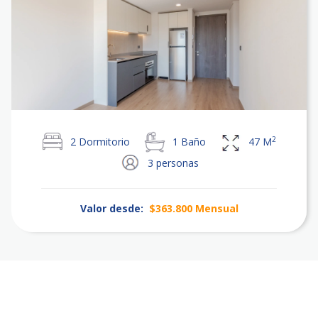
2
2
Dormitorio
1
Baño
47
M
3
personas
Valor desde:
$363.800
Mensual