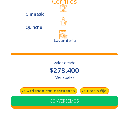
Cerrillos
Gimnasio
Quincho
Lavandería
Valor desde
$278.400
Mensuales
Arriendo con descuento
Precio fijo
Garantía en cuotas
Opción sin aval
CONVERSEMOS
VER UNIDADES