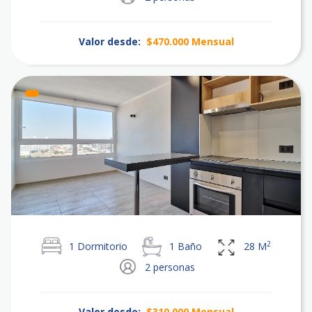
Valor desde:
$470.000
Mensual
2
1
Dormitorio
1
Baño
28
M
2
personas
Valor desde:
$310.000
Mensual