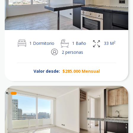
2
1
Dormitorio
1
Baño
33
M
2
personas
Valor desde:
$285.000
Mensual