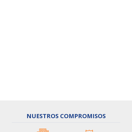
Departamento 1006
Avda. San Diego 895, Santiago
Santiago
,
$155.000
-
1
DORMITORIO
1
BAÑO
50
% de descuento
$310.000
VER DETALLE
NUESTROS
COMPROMISOS