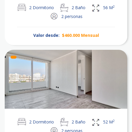
2
2
Dormitorio
2
Baño
56
M
2
personas
Valor desde:
$460.000
Mensual
2
2
Dormitorio
2
Baño
52
M
2
personas