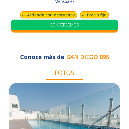
Mensuales
Arriendo con descuento
Precio fijo
Garantía en cuotas
Opción sin aval
CONVERSEMOS
VER UNIDADES
Conoce más de
SAN DIEGO 895
FOTOS