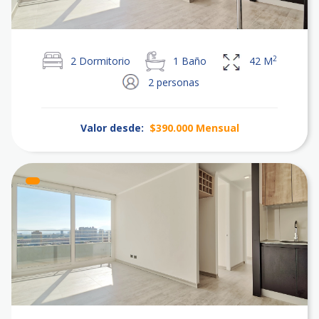
2
2
Dormitorio
1
Baño
42
M
2
personas
Valor desde:
$390.000
Mensual