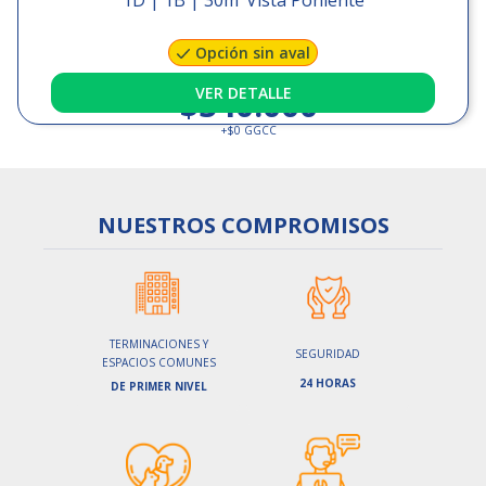
1D | 1B
|
30
m
Vista Poniente
Opción sin aval
$340.000
VER DETALLE
+
$0
GGCC
NUESTROS
COMPROMISOS
TERMINACIONES Y
SEGURIDAD
ESPACIOS COMUNES
24 HORAS
DE PRIMER NIVEL