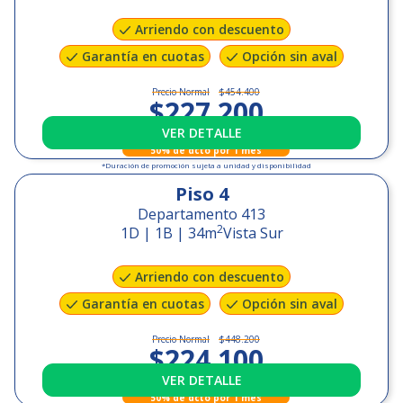
Arriendo con descuento
Garantía en cuotas
Opción sin aval
Precio Normal
$454.400
$227.200
VER DETALLE
+
$79.000
GGCC
50% de dcto por 1 mes
*Duración de promoción sujeta a unidad y disponibilidad
Piso
4
Departamento 413
2
1D | 1B
|
34
m
Vista Sur
Arriendo con descuento
Garantía en cuotas
Opción sin aval
Precio Normal
$448.200
$224.100
VER DETALLE
+
$79.000
GGCC
50% de dcto por 1 mes