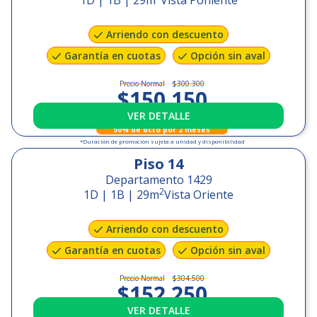
1D | 1B
|
29
m
Vista Poniente
Arriendo con descuento
Garantía en cuotas
Opción sin aval
Precio Normal
$300.300
$150.150
VER DETALLE
+
$78.000
GGCC
50% de dcto por 2 meses
*Duración de promoción sujeta a unidad y disponibilidad
Piso
14
Departamento 1429
2
1D | 1B
|
29
m
Vista Oriente
Arriendo con descuento
Garantía en cuotas
Opción sin aval
Precio Normal
$304.500
$152.250
VER DETALLE
+
$78.000
GGCC