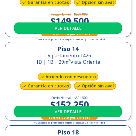
Garantía en cuotas
Opción sin aval
Precio Normal
$299.000
$149.500
VER DETALLE
+
$78.000
GGCC
50% de dcto por 2 meses
*Duración de promoción sujeta a unidad y disponibilidad
Piso
14
Departamento 1426
2
1D | 1B
|
29
m
Vista Oriente
Arriendo con descuento
Garantía en cuotas
Opción sin aval
Precio Normal
$304.500
$152.250
VER DETALLE
+
$78.000
GGCC
50% de dcto por 2 meses
*Duración de promoción sujeta a unidad y disponibilidad
Piso
18