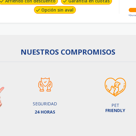
Arriendo con descuento
Garantía en cuotas
Opción sin aval
*Dura
NUESTROS
COMPROMISOS
SEGURIDAD
PET
FRIENDLY
24 HORAS