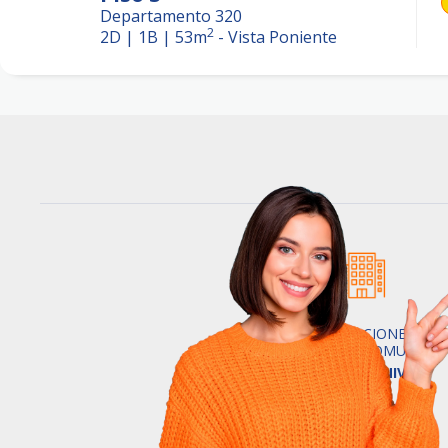
Departamento 320
2
2D | 1B
|
53
m
-
Vista Poniente
TERMINACIONES Y
ESPACIOS COMUNES
DE PRIMER NIVEL