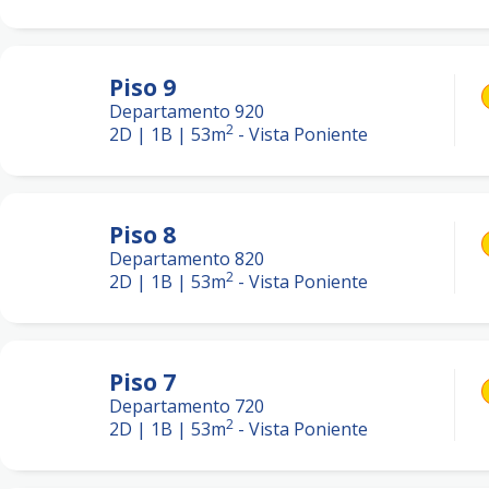
Piso
9
Departamento 920
2
2D | 1B
|
53
m
-
Vista Poniente
Piso
8
Departamento 820
2
2D | 1B
|
53
m
-
Vista Poniente
Piso
7
Departamento 720
2
2D | 1B
|
53
m
-
Vista Poniente