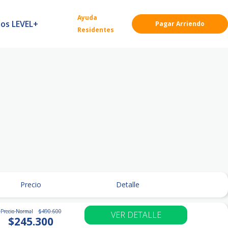
Ayuda
ios LEVEL+
Pagar Arriendo
Residentes
Precio
Detalle
Precio Normal
$490.600
VER DETALLE
$245.300