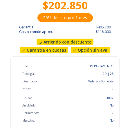
$202.850
50% de dcto por 1 mes
Garantía
$405.700
Gasto común aprox.
$118.000
Arriendo con descuento
Garantía en cuotas
Opción sin aval
Tipo:
DEPARTAMENTO
Tipología:
2D | 2B
Orientación:
Vista Sur Poniente
Baños:
2
Unidad
1007
Amoblado:
No
Dormitorios:
2
Mascotas:
No