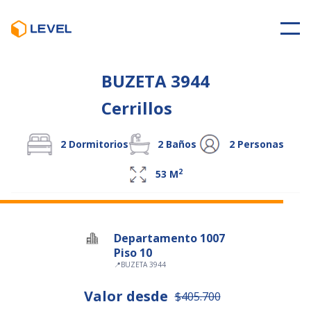
BUZETA 3944
Cerrillos
2
Dormitorios
2
Baños
2
Personas
2
53
M
Departamento 1007
Piso 10
📍
BUZETA 3944
Valor desde
$405.700