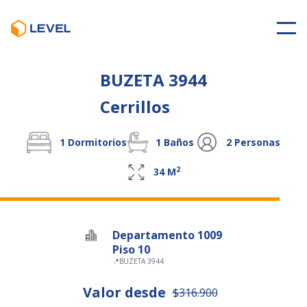
BUZETA 3944
Cerrillos
1
Dormitorios
1
Baños
2
Personas
2
34
M
Departamento 1009
Piso 10
📍
BUZETA 3944
Valor desde
$316.900