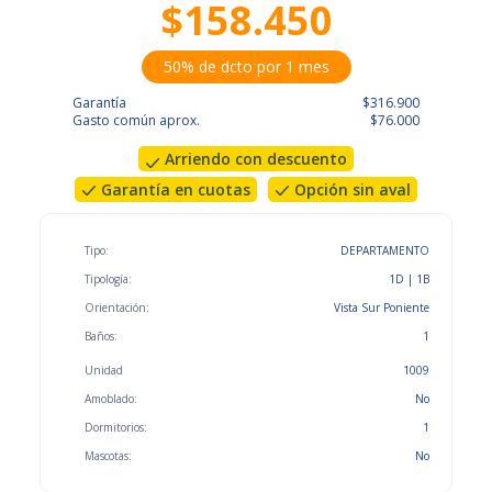
$158.450
50% de dcto por 1 mes
Garantía
$316.900
Gasto común aprox.
$76.000
Arriendo con descuento
Garantía en cuotas
Opción sin aval
Tipo:
DEPARTAMENTO
Tipología:
1D | 1B
Orientación:
Vista Sur Poniente
Baños:
1
Unidad
1009
Amoblado:
No
Dormitorios:
1
Mascotas:
No