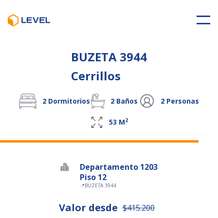
BUZETA 3944
Cerrillos
2
Dormitorios
2
Baños
2
Personas
2
53
M
Departamento 1203
Piso 12
📍
BUZETA 3944
Valor desde
$415.200