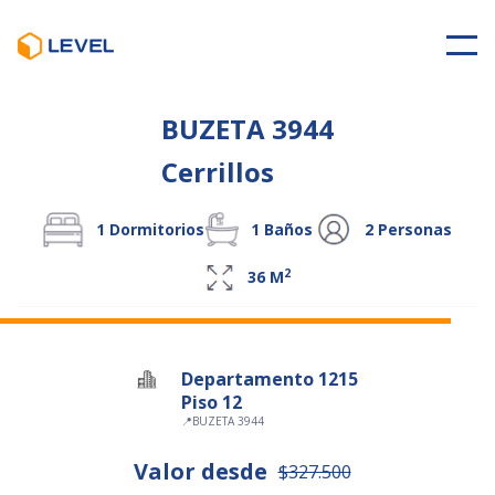
BUZETA 3944
Cerrillos
1
Dormitorios
1
Baños
2
Personas
2
36
M
Departamento 1215
Piso 12
📍
BUZETA 3944
Valor desde
$327.500