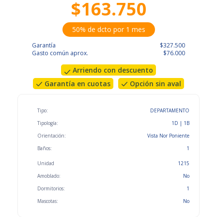
$163.750
50% de dcto por 1 mes
Garantía
$327.500
Gasto común aprox.
$76.000
Arriendo con descuento
Garantía en cuotas
Opción sin aval
Tipo:
DEPARTAMENTO
Tipología:
1D | 1B
Orientación:
Vista Nor Poniente
Baños:
1
Unidad
1215
Amoblado:
No
Dormitorios:
1
Mascotas:
No