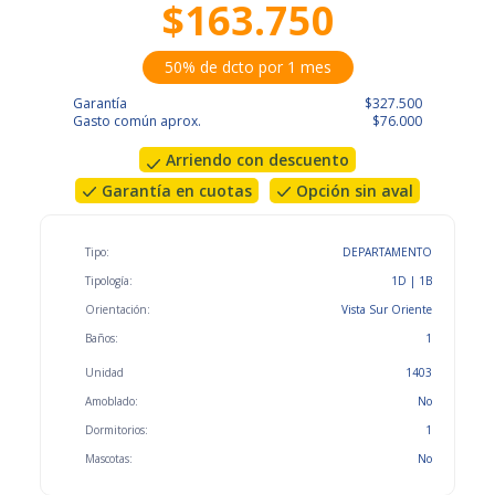
$163.750
50% de dcto por 1 mes
Garantía
$327.500
Gasto común aprox.
$76.000
Arriendo con descuento
Garantía en cuotas
Opción sin aval
Tipo:
DEPARTAMENTO
Tipología:
1D | 1B
Orientación:
Vista Sur Oriente
Baños:
1
Unidad
1403
Amoblado:
No
Dormitorios:
1
Mascotas:
No