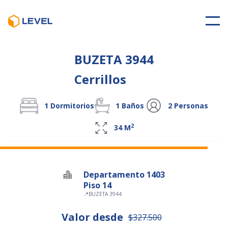
BUZETA 3944
Cerrillos
1
Dormitorios
1
Baños
2
Personas
2
34
M
Departamento 1403
Piso 14
📍
BUZETA 3944
Valor desde
$327.500