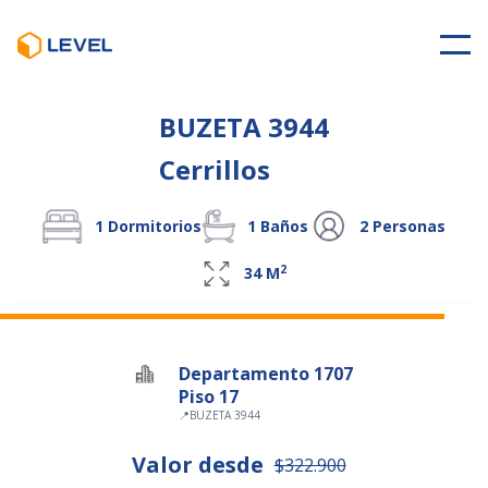
BUZETA 3944
Cerrillos
1
Dormitorios
1
Baños
2
Personas
2
34
M
Departamento 1707
Piso 17
📍
BUZETA 3944
Valor desde
$322.900