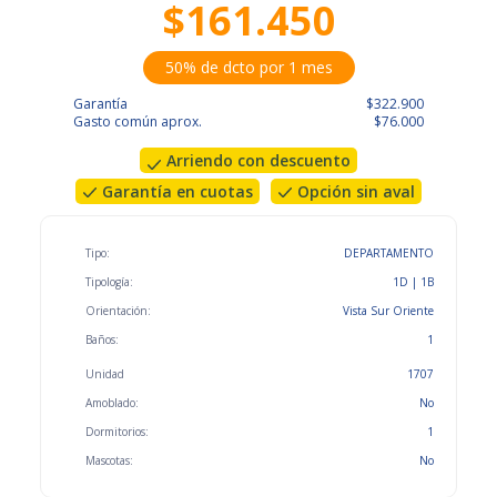
$161.450
50% de dcto por 1 mes
Garantía
$322.900
Gasto común aprox.
$76.000
Arriendo con descuento
Garantía en cuotas
Opción sin aval
Tipo:
DEPARTAMENTO
Tipología:
1D | 1B
Orientación:
Vista Sur Oriente
Baños:
1
Unidad
1707
Amoblado:
No
Dormitorios:
1
Mascotas:
No