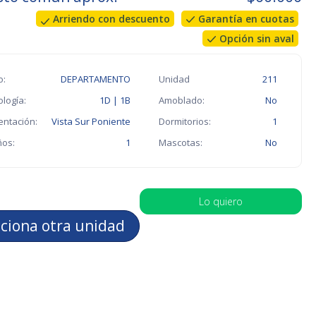
Arriendo con descuento
Garantía en cuotas
Opción sin aval
o:
DEPARTAMENTO
Unidad
211
ología:
1D | 1B
Amoblado:
No
entación:
Vista Sur Poniente
Dormitorios:
1
os:
1
Mascotas:
No
Lo quiero
cciona otra unidad