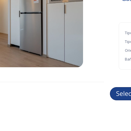
Tip
Tip
Ori
Bañ
Sele