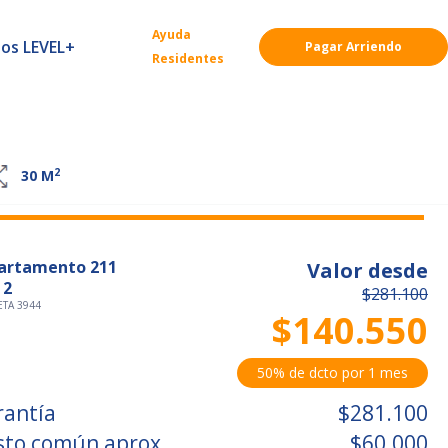
Ayuda
ios LEVEL+
Pagar Arriendo
Residentes
2
30
M
artamento 211
Valor desde
 2
$281.100
TA 3944
$140.550
50% de dcto por 1 mes
rantía
$281.100
sto común aprox.
$60.000