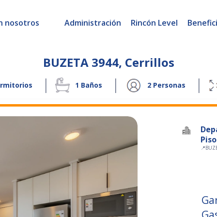
n nosotros
Administración
Rincón Level
Benefic
BUZETA 3944
,
Cerrillos
|
|
|
rmitorios
1
Baños
2
Personas
Dep
Piso
📍
BUZE
Ga
Ga