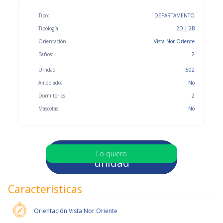
Tipo:
DEPARTAMENTO
Tipología:
2D | 2B
Orientación:
Vista Nor Oriente
Baños:
2
Unidad
502
Amoblado:
No
Dormitorios:
2
Mascotas:
No
Selecciona otra
Lo quiero
unidad
Características
Orientación
Vista Nor Oriente