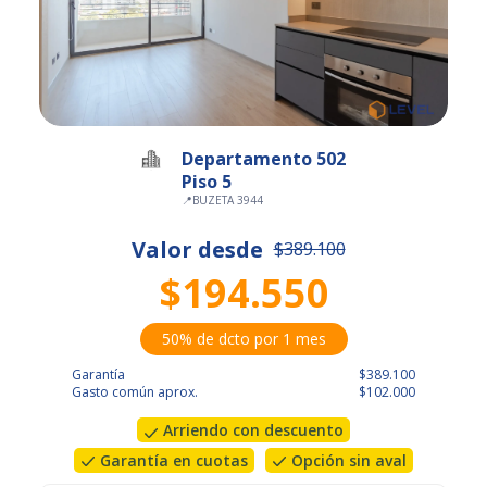
Departamento 502
Piso 5
📍
BUZETA 3944
Valor desde
$389.100
$194.550
50% de dcto por 1 mes
Garantía
$389.100
Gasto común aprox.
$102.000
Arriendo con descuento
Garantía en cuotas
Opción sin aval