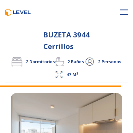
BUZETA 3944
Cerrillos
2
Dormitorios
2
Baños
2
Personas
2
47
M