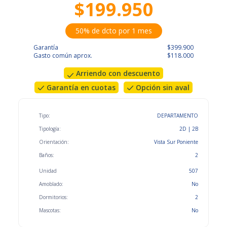
$199.950
50% de dcto por 1 mes
Garantía
$399.900
Gasto común aprox.
$118.000
Arriendo con descuento
Garantía en cuotas
Opción sin aval
Tipo:
DEPARTAMENTO
Tipología:
2D | 2B
Orientación:
Vista Sur Poniente
Baños:
2
Unidad
507
Amoblado:
No
Dormitorios:
2
Mascotas:
No