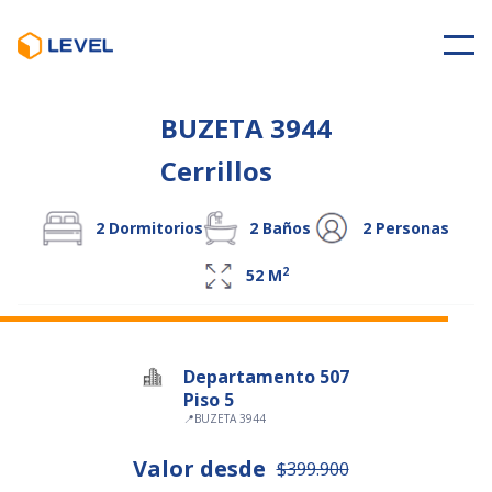
BUZETA 3944
Cerrillos
2
Dormitorios
2
Baños
2
Personas
2
52
M
Departamento 507
Piso 5
📍
BUZETA 3944
Valor desde
$399.900