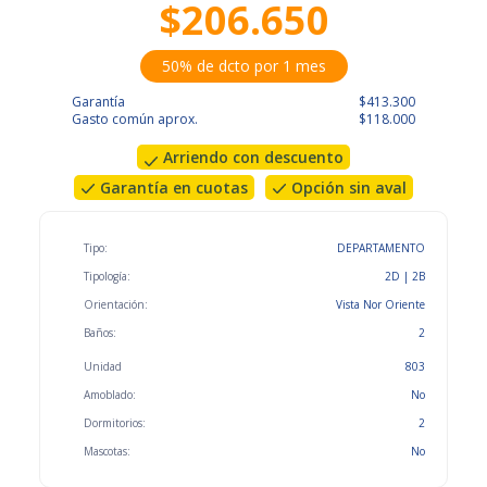
$206.650
50% de dcto por 1 mes
Garantía
$413.300
Gasto común aprox.
$118.000
Arriendo con descuento
Garantía en cuotas
Opción sin aval
Tipo:
DEPARTAMENTO
Tipología:
2D | 2B
Orientación:
Vista Nor Oriente
Baños:
2
Unidad
803
Amoblado:
No
Dormitorios:
2
Mascotas:
No