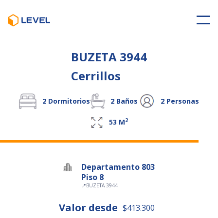
BUZETA 3944
Cerrillos
2
Dormitorios
2
Baños
2
Personas
2
53
M
Departamento 803
Piso 8
📍
BUZETA 3944
Valor desde
$413.300