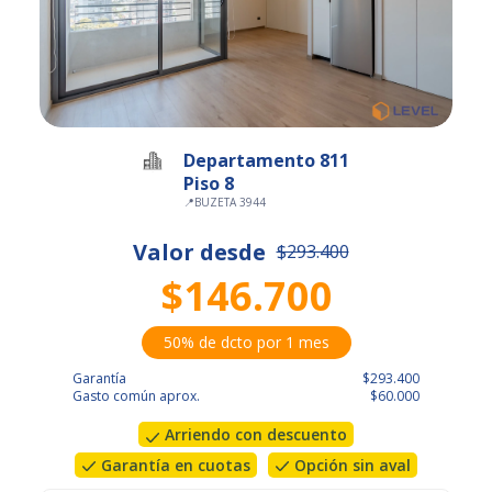
Departamento 811
Piso 8
📍
BUZETA 3944
Valor desde
$293.400
$146.700
50% de dcto por 1 mes
Garantía
$293.400
Gasto común aprox.
$60.000
Arriendo con descuento
Garantía en cuotas
Opción sin aval