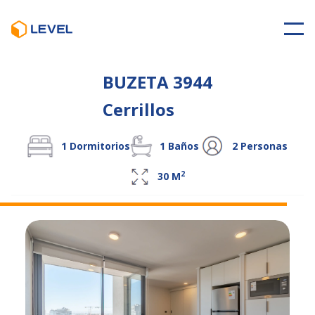
BUZETA 3944
Cerrillos
1
Dormitorios
1
Baños
2
Personas
2
30
M