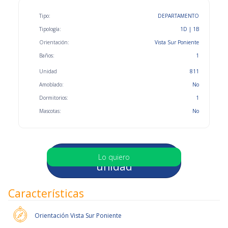
Tipo:
DEPARTAMENTO
Tipología:
1D | 1B
Orientación:
Vista Sur Poniente
Baños:
1
Unidad
811
Amoblado:
No
Dormitorios:
1
Mascotas:
No
Selecciona otra
Lo quiero
unidad
Características
Orientación
Vista Sur Poniente