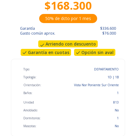
$168.300
50% de dcto por 1 mes
Garantía
$336.600
Gasto común aprox.
$76.000
Arriendo con descuento
Garantía en cuotas
Opción sin aval
Tipo:
DEPARTAMENTO
Tipología:
1D | 1B
Orientación:
Vista Nor Poniente Sur Oriente
Baños:
1
Unidad
813
Amoblado:
No
Dormitorios:
1
Mascotas:
No