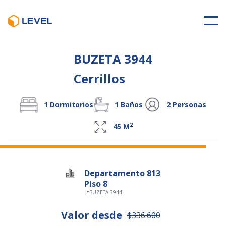
BUZETA 3944
Cerrillos
1
Dormitorios
1
Baños
2
Personas
2
45
M
Departamento 813
Piso 8
📍
BUZETA 3944
Valor desde
$336.600