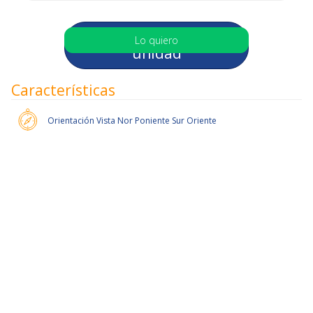
Selecciona otra
Lo quiero
unidad
Características
Orientación
Vista Nor Poniente Sur Oriente
Pronto habrán más unidades.
Slide 2 of 6.