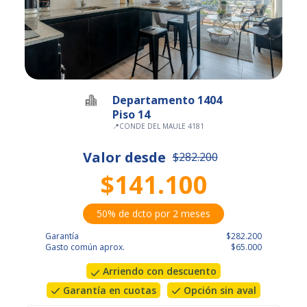
Departamento 1404
Piso 14
📍
CONDE DEL MAULE 4181
Valor desde
$282.200
$141.100
50% de dcto por 2 meses
Garantía
$282.200
Gasto común aprox.
$65.000
Arriendo con descuento
Garantía en cuotas
Opción sin aval