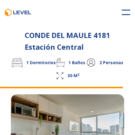
CONDE DEL MAULE 4181
Estación Central
1
Dormitorios
1
Baños
2
Personas
2
30
M