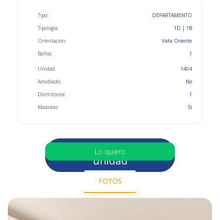
Tipo:
DEPARTAMENTO
Tipología:
1D | 1B
Orientación:
Vista Oriente
Baños:
1
Unidad
1404
Amoblado:
No
Dormitorios:
1
Mascotas:
Sí
Selecciona otra
Lo quiero
unidad
FOTOS