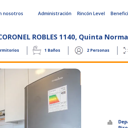
n nosotros
Administración
Rincón Level
Benefic
CORONEL ROBLES 1140
,
Quinta Norma
|
|
|
rmitorios
1
Baños
2
Personas
Dep
Piso