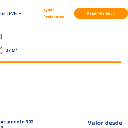
Ayuda
ios LEVEL+
Pagar Arriendo
Residentes
l
2
37
M
artamento 302
Valor desde
 3