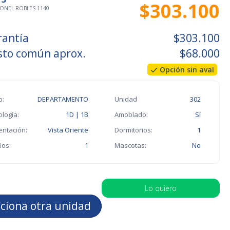
$303.100
ONEL ROBLES 1140
rantía
$303.100
sto común aprox.
$68.000
Opción sin aval
o:
DEPARTAMENTO
Unidad
302
ología:
1D | 1B
Amoblado:
Sí
entación:
Vista Oriente
Dormitorios:
1
os:
1
Mascotas:
No
Lo quiero
cciona otra unidad