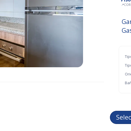
📍
COR
Ga
Ga
Tip
Tip
Ori
Bañ
Sele