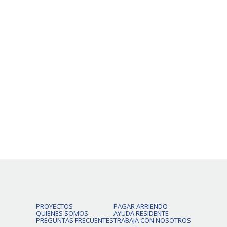
$134.900
50% de dcto por 2 meses
Precio Normal
$269.800
VER DETALLE
PROYECTOS
PAGAR ARRIENDO
QUIENES SOMOS
AYUDA RESIDENTE
PREGUNTAS FRECUENTES
TRABAJA CON NOSOTROS