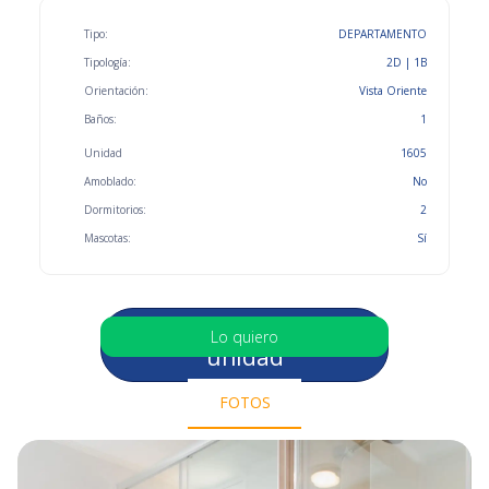
Tipo:
DEPARTAMENTO
Tipología:
2D | 1B
Orientación:
Vista Oriente
Baños:
1
Unidad
1605
Amoblado:
No
Dormitorios:
2
Mascotas:
Sí
Selecciona otra
Lo quiero
unidad
FOTOS