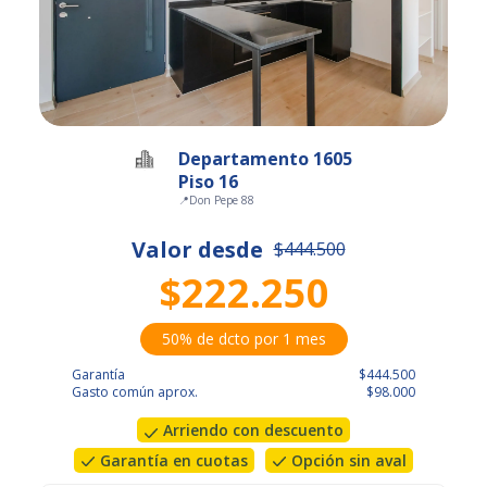
Departamento 1605
Piso 16
📍
Don Pepe 88
Valor desde
$444.500
$222.250
50% de dcto por 1 mes
Garantía
$444.500
Gasto común aprox.
$98.000
Arriendo con descuento
Garantía en cuotas
Opción sin aval