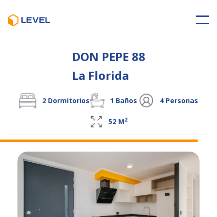
DON PEPE 88
La Florida
2
Dormitorios
1
Baños
4
Personas
2
52
M