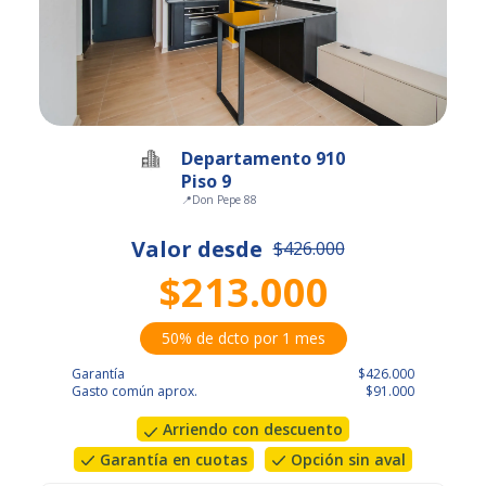
Departamento 910
Piso 9
📍
Don Pepe 88
Valor desde
$426.000
$213.000
50% de dcto por 1 mes
Garantía
$426.000
Gasto común aprox.
$91.000
Arriendo con descuento
Garantía en cuotas
Opción sin aval