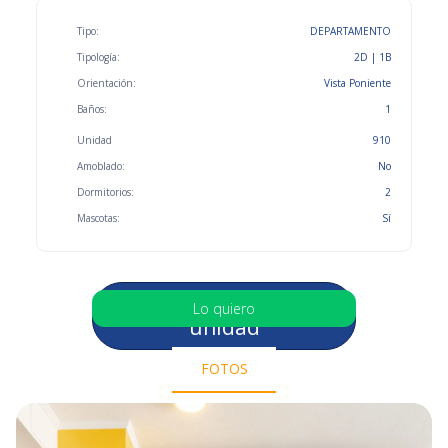
Tipo:
DEPARTAMENTO
Tipología:
2D | 1B
Orientación:
Vista Poniente
Baños:
1
Unidad
910
Amoblado:
No
Dormitorios:
2
Mascotas:
Sí
Selecciona otra
Lo quiero
unidad
FOTOS