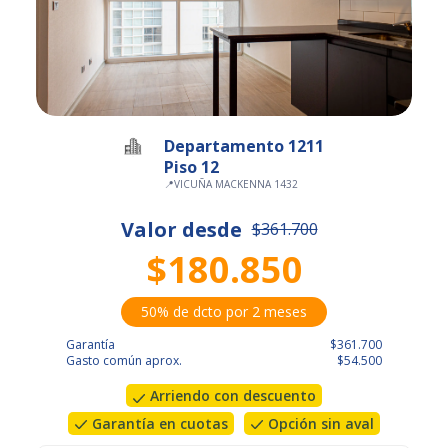
Departamento 1211
Piso 12
📍
VICUÑA MACKENNA 1432
Valor desde
$361.700
$180.850
50% de dcto por 2 meses
Garantía
$361.700
Gasto común aprox.
$54.500
Arriendo con descuento
Garantía en cuotas
Opción sin aval