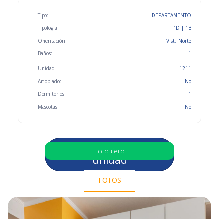
Tipo:
DEPARTAMENTO
Tipología:
1D | 1B
Orientación:
Vista Norte
Baños:
1
Unidad
1211
Amoblado:
No
Dormitorios:
1
Mascotas:
No
Selecciona otra
Lo quiero
unidad
FOTOS