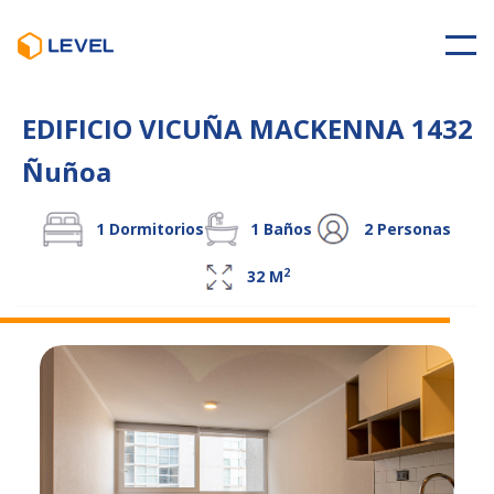
EDIFICIO VICUÑA MACKENNA 1432
Ñuñoa
1
Dormitorios
1
Baños
2
Personas
2
32
M