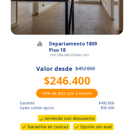
Departamento 1809
Piso 18
📍
VICUÑA MACKENNA 1432
Valor desde
$492.800
$246.400
50% de dcto por 2 meses
Garantía
$492.800
Gasto común aprox.
$95.000
Arriendo con descuento
Garantía en cuotas
Opción sin aval