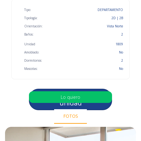
Tipo:
DEPARTAMENTO
Tipología:
2D | 2B
Orientación:
Vista Norte
Baños:
2
Unidad
1809
Amoblado:
No
Dormitorios:
2
Mascotas:
No
Selecciona otra
Lo quiero
unidad
FOTOS