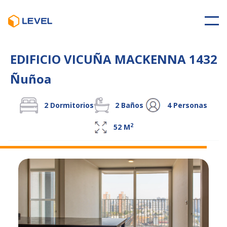
EDIFICIO VICUÑA MACKENNA 1432
Ñuñoa
2
Dormitorios
2
Baños
4
Personas
2
52
M