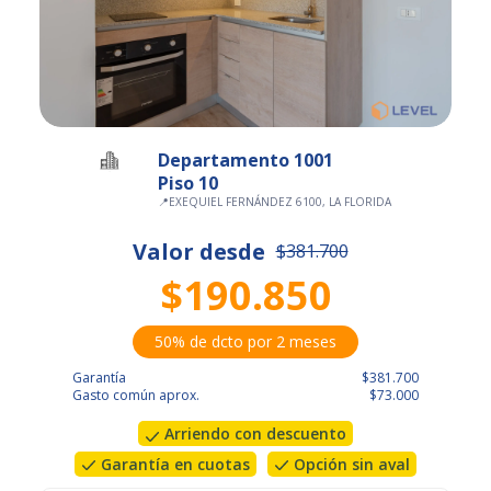
Departamento 1001
Piso 10
📍
EXEQUIEL FERNÁNDEZ 6100, LA FLORIDA
Valor desde
$381.700
$190.850
50% de dcto por 2 meses
Garantía
$381.700
Gasto común aprox.
$73.000
Arriendo con descuento
Garantía en cuotas
Opción sin aval