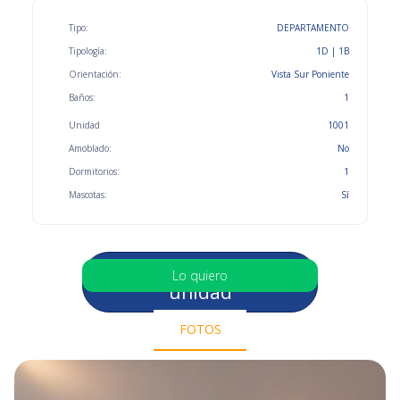
Tipo:
DEPARTAMENTO
Tipología:
1D | 1B
Orientación:
Vista Sur Poniente
Baños:
1
Unidad
1001
Amoblado:
No
Dormitorios:
1
Mascotas:
Sí
Selecciona otra
Lo quiero
unidad
FOTOS