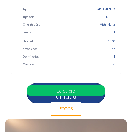
Tipo:
DEPARTAMENTO
Tipología:
1D | 1B
Orientación:
Vista Norte
Baños:
1
Unidad
1610
Amoblado:
No
Dormitorios:
1
Mascotas:
Sí
Selecciona otra
Lo quiero
unidad
FOTOS