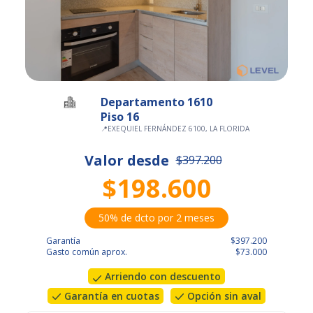
Departamento 1610
Piso 16
📍
EXEQUIEL FERNÁNDEZ 6100, LA FLORIDA
Valor desde
$397.200
$198.600
50% de dcto por 2 meses
Garantía
$397.200
Gasto común aprox.
$73.000
Arriendo con descuento
Garantía en cuotas
Opción sin aval