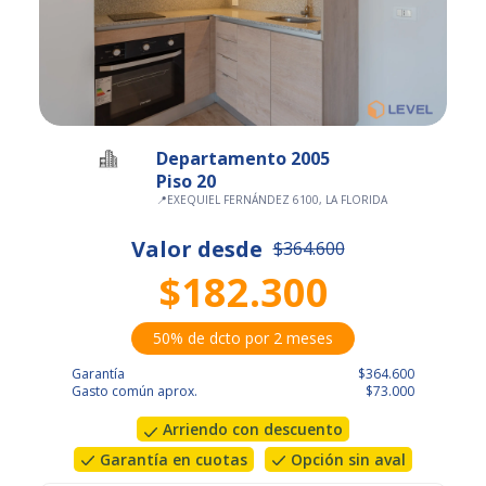
Departamento 2005
Piso 20
📍
EXEQUIEL FERNÁNDEZ 6100, LA FLORIDA
Valor desde
$364.600
$182.300
50% de dcto por 2 meses
Garantía
$364.600
Gasto común aprox.
$73.000
Arriendo con descuento
Garantía en cuotas
Opción sin aval