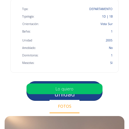
Tipo:
DEPARTAMENTO
Tipología:
1D | 1B
Orientación:
Vista Sur
Baños:
1
Unidad
2005
Amoblado:
No
Dormitorios:
1
Mascotas:
Sí
Selecciona otra
Lo quiero
unidad
FOTOS