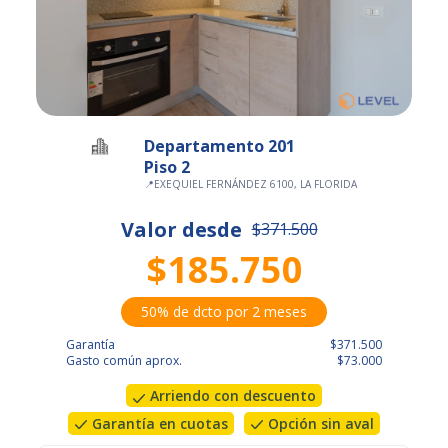
Departamento 201
Piso 2
📍
EXEQUIEL FERNÁNDEZ 6100, LA FLORIDA
Valor desde
$371.500
$185.750
50% de dcto por 2 meses
Garantía
$371.500
Gasto común aprox.
$73.000
Arriendo con descuento
Garantía en cuotas
Opción sin aval