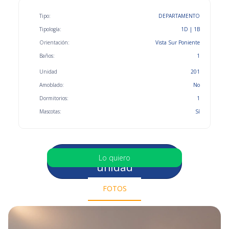
Tipo:
DEPARTAMENTO
Tipología:
1D | 1B
Orientación:
Vista Sur Poniente
Baños:
1
Unidad
201
Amoblado:
No
Dormitorios:
1
Mascotas:
Sí
Selecciona otra
Lo quiero
unidad
FOTOS