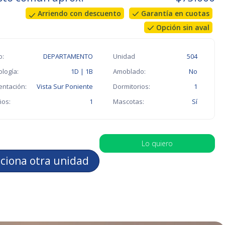
Arriendo con descuento
Garantía en cuotas
Opción sin aval
o:
DEPARTAMENTO
Unidad
504
ología:
1D | 1B
Amoblado:
No
entación:
Vista Sur Poniente
Dormitorios:
1
os:
1
Mascotas:
Sí
Lo quiero
cciona otra unidad