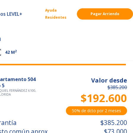
Ayuda
ios LEVEL+
Pagar Arriendo
Residentes
a
2
42
M
artamento 504
Valor desde
 5
$385.200
QUIEL FERNÁNDEZ 6100,
$192.600
FLORIDA
50% de dcto por 2 meses
rantía
$385.200
sto común aprox.
$73.000