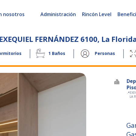
n nosotros
Administración
Rincón Level
Benefic
EXEQUIEL FERNÁNDEZ 6100
,
La Florid
|
|
|
rmitorios
1
Baños
Personas
Dep
Piso
📍
EXE
LA 
Ga
Ga