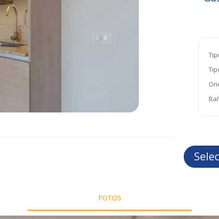
Tip
Tip
Ori
Bañ
Sele
FOTOS