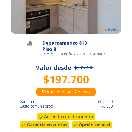
Departamento 810
Piso 8
📍
EXEQUIEL FERNÁNDEZ 6100, LA FLORIDA
Valor desde
$395.400
$197.700
50% de dcto por 2 meses
Garantía
$395.400
Gasto común aprox.
$73.000
Arriendo con descuento
Garantía en cuotas
Opción sin aval