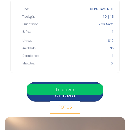
Tipo:
DEPARTAMENTO
Tipología:
1D | 1B
Orientación:
Vista Norte
Baños:
1
Unidad
810
Amoblado:
No
Dormitorios:
1
Mascotas:
Sí
Selecciona otra
Lo quiero
unidad
FOTOS