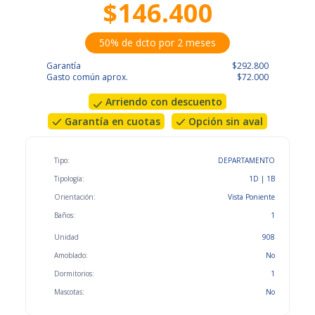
$146.400
50% de dcto por 2 meses
Garantía
$292.800
Gasto común aprox.
$72.000
Arriendo con descuento
Garantía en cuotas
Opción sin aval
Tipo:
DEPARTAMENTO
Tipología:
1D | 1B
Orientación:
Vista Poniente
Baños:
1
Unidad
908
Amoblado:
No
Dormitorios:
1
Mascotas:
No