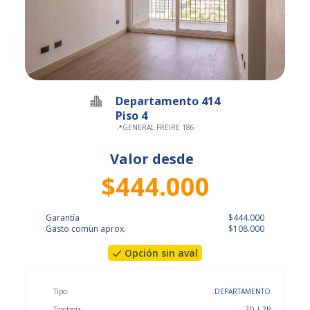
Departamento 414
Piso 4
📍
GENERAL FREIRE 186
Valor desde
$444.000
Garantía
$444.000
Gasto común aprox.
$108.000
Opción sin aval
Tipo:
DEPARTAMENTO
Tipología:
2D | 2B