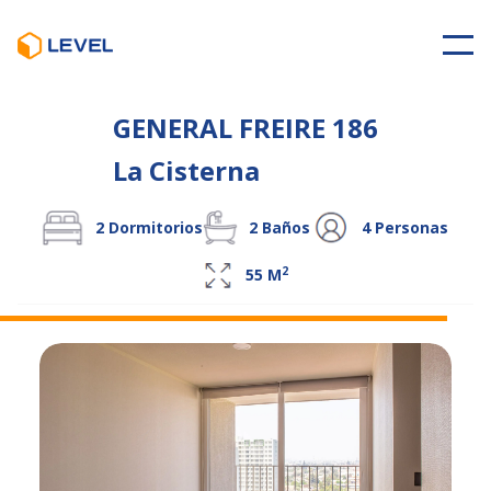
GENERAL FREIRE 186
La Cisterna
2
Dormitorios
2
Baños
4
Personas
2
55
M