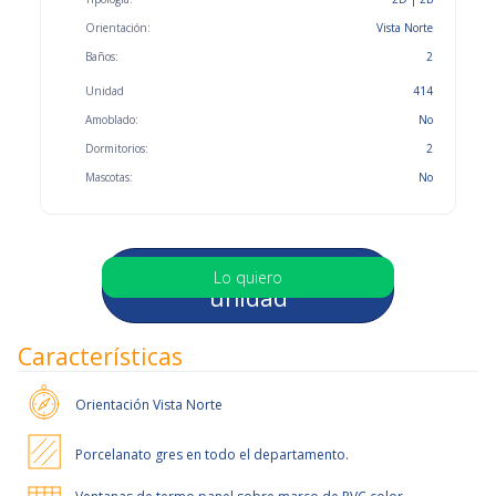
Orientación:
Vista Norte
Baños:
2
Unidad
414
Amoblado:
No
Dormitorios:
2
Mascotas:
No
Selecciona otra
Lo quiero
unidad
Características
Orientación
Vista Norte
Porcelanato gres en todo el departamento.