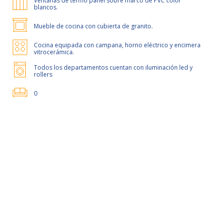
Ventanas de termo panel sobre marco de PVC color
blancos.
Mueble de cocina con cubierta de granito.
Cocina equipada con campana, horno eléctrico y encimera
vitrocerámica.
Todos los departamentos cuentan con iluminación led y
rollers
0
50% de dcto por 2 meses