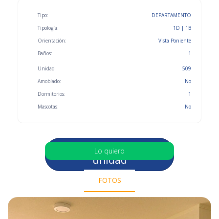
Tipo:
DEPARTAMENTO
Tipología:
1D | 1B
Orientación:
Vista Poniente
Baños:
1
Unidad
509
Amoblado:
No
Dormitorios:
1
Mascotas:
No
Selecciona otra
Lo quiero
unidad
FOTOS