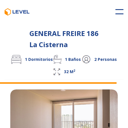
GENERAL FREIRE 186
La Cisterna
1
Dormitorios
1
Baños
2
Personas
2
32
M