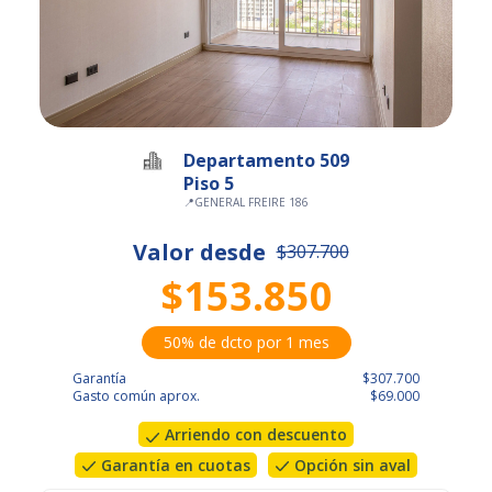
Departamento 509
Piso 5
📍
GENERAL FREIRE 186
Valor desde
$307.700
$153.850
50% de dcto por 1 mes
Garantía
$307.700
Gasto común aprox.
$69.000
Arriendo con descuento
Garantía en cuotas
Opción sin aval