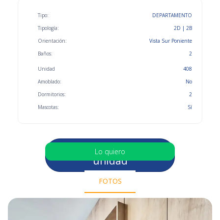
Tipo:
DEPARTAMENTO
Tipología:
2D | 2B
Orientación:
Vista Sur Poniente
Baños:
2
Unidad
408
Amoblado:
No
Dormitorios:
2
Mascotas:
Sí
Selecciona otra
Lo quiero
unidad
FOTOS