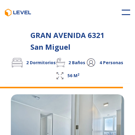
GRAN AVENIDA 6321
San Miguel
2
Dormitorios
2
Baños
4
Personas
2
56
M