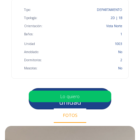
Tipo:
DEPARTAMENTO
Tipología:
2D | 1B
Orientación:
Vista Norte
Baños:
1
Unidad
1003
Amoblado:
No
Dormitorios:
2
Mascotas:
No
Selecciona otra
Lo quiero
unidad
FOTOS