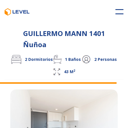
GUILLERMO MANN 1401
Ñuñoa
2
Dormitorios
1
Baños
2
Personas
2
43
M