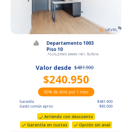
Departamento 1003
Piso 10
📍
GUILLERMO MANN 1401, ÑUÑOA
Valor desde
$481.900
$240.950
50% de dcto por 1 mes
Garantía
$481.900
Gasto común aprox.
$85.000
Arriendo con descuento
Garantía en cuotas
Opción sin aval