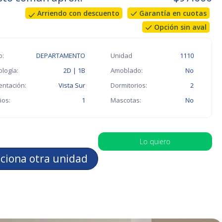
Arriendo con descuento
Garantía en cuotas
Opción sin aval
o:
DEPARTAMENTO
Unidad
1110
ología:
2D | 1B
Amoblado:
No
entación:
Vista Sur
Dormitorios:
2
os:
1
Mascotas:
No
Lo quiero
cciona otra unidad