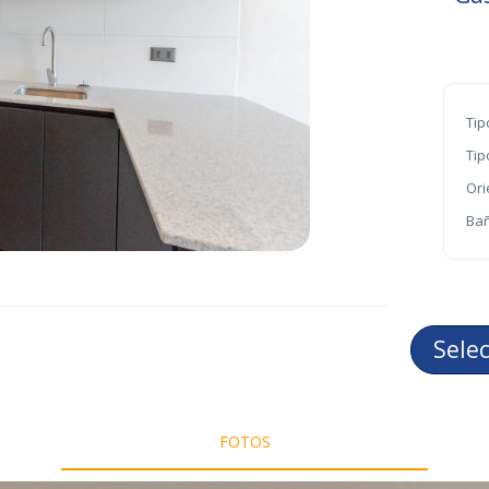
Tip
Tip
Ori
Bañ
Sele
FOTOS