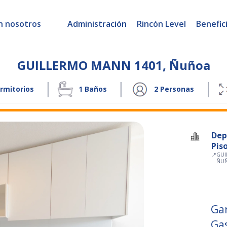
n nosotros
Administración
Rincón Level
Benefic
GUILLERMO MANN 1401
,
Ñuñoa
|
|
|
rmitorios
1
Baños
2
Personas
Dep
Pis
📍
GUI
ÑU
Ga
Ga