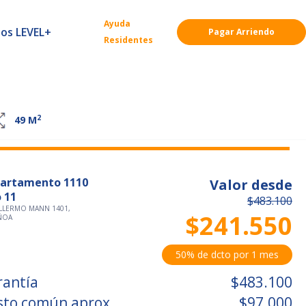
Ayuda
ios LEVEL+
Pagar Arriendo
Residentes
2
49
M
artamento 1110
Valor desde
o 11
$483.100
LLERMO MANN 1401,
$241.550
ÑOA
50% de dcto por 1 mes
rantía
$483.100
sto común aprox.
$97.000