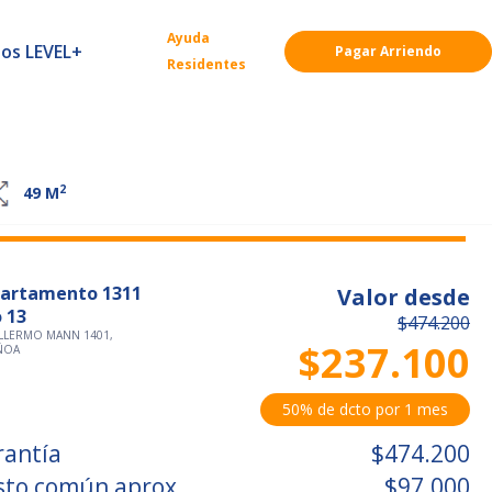
Ayuda
ios LEVEL+
Pagar Arriendo
Residentes
2
49
M
artamento 1311
Valor desde
o 13
$474.200
LLERMO MANN 1401,
$237.100
ÑOA
50% de dcto por 1 mes
rantía
$474.200
sto común aprox.
$97.000