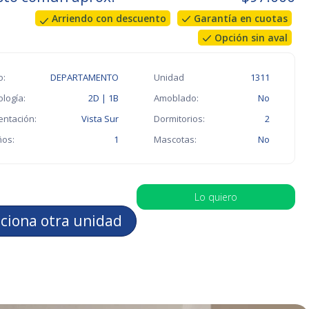
Arriendo con descuento
Garantía en cuotas
Opción sin aval
o:
DEPARTAMENTO
Unidad
1311
ología:
2D | 1B
Amoblado:
No
entación:
Vista Sur
Dormitorios:
2
os:
1
Mascotas:
No
Lo quiero
cciona otra unidad