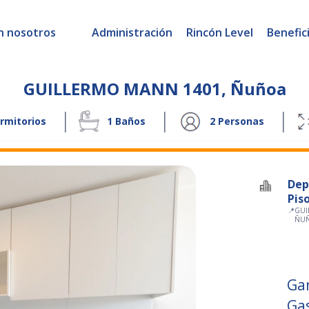
n nosotros
Administración
Rincón Level
Benefic
GUILLERMO MANN 1401
,
Ñuñoa
|
|
|
rmitorios
1
Baños
2
Personas
Dep
Pis
📍
GUI
ÑU
Ga
Ga