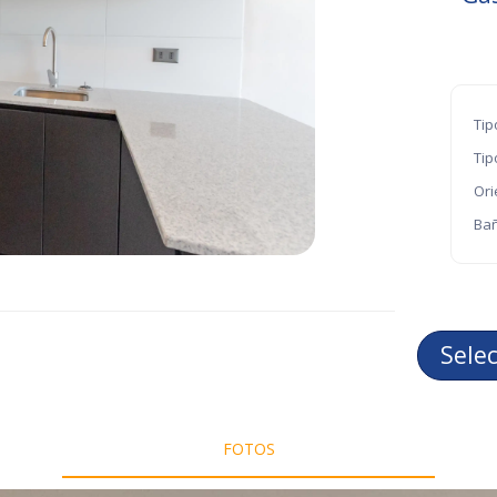
Tip
Tip
Ori
Bañ
Sele
FOTOS