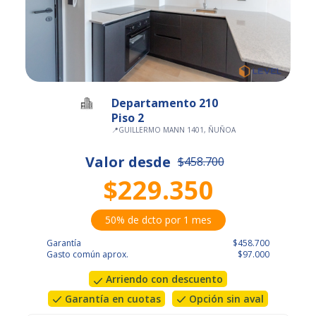
Departamento 210
Piso 2
📍
GUILLERMO MANN 1401, ÑUÑOA
Valor desde
$458.700
$229.350
50% de dcto por 1 mes
Garantía
$458.700
Gasto común aprox.
$97.000
Arriendo con descuento
Garantía en cuotas
Opción sin aval