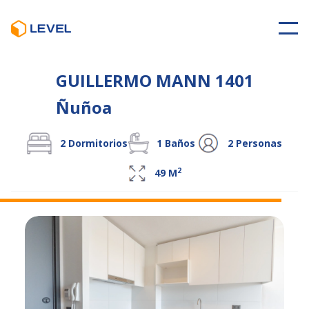
GUILLERMO MANN 1401
Ñuñoa
2
Dormitorios
1
Baños
2
Personas
2
49
M