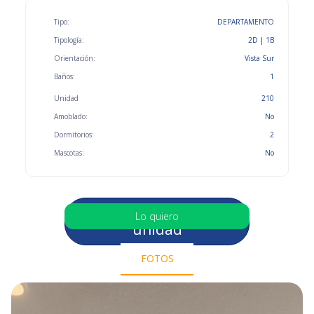
Tipo:
DEPARTAMENTO
Tipología:
2D | 1B
Orientación:
Vista Sur
Baños:
1
Unidad
210
Amoblado:
No
Dormitorios:
2
Mascotas:
No
Selecciona otra
Lo quiero
unidad
FOTOS