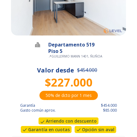
Departamento 519
Piso 5
📍
GUILLERMO MANN 1401, ÑUÑOA
Valor desde
$454.000
$227.000
50% de dcto por 1 mes
Garantía
$454.000
Gasto común aprox.
$85.000
Arriendo con descuento
Garantía en cuotas
Opción sin aval