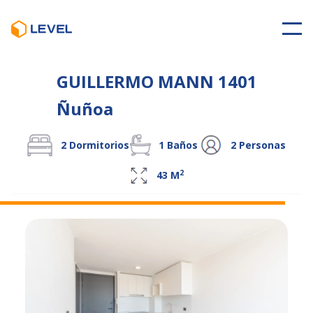
GUILLERMO MANN 1401
Ñuñoa
2
Dormitorios
1
Baños
2
Personas
2
43
M