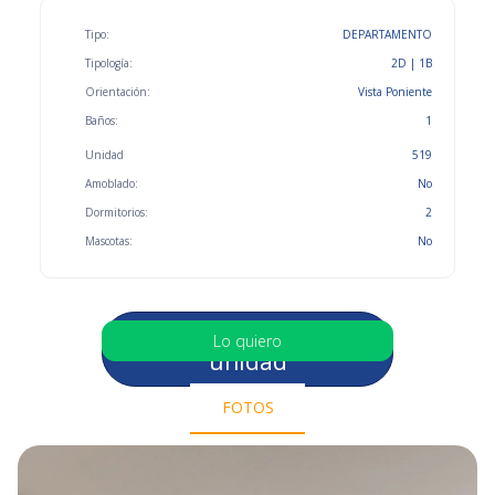
Tipo:
DEPARTAMENTO
Tipología:
2D | 1B
Orientación:
Vista Poniente
Baños:
1
Unidad
519
Amoblado:
No
Dormitorios:
2
Mascotas:
No
Selecciona otra
Lo quiero
unidad
FOTOS