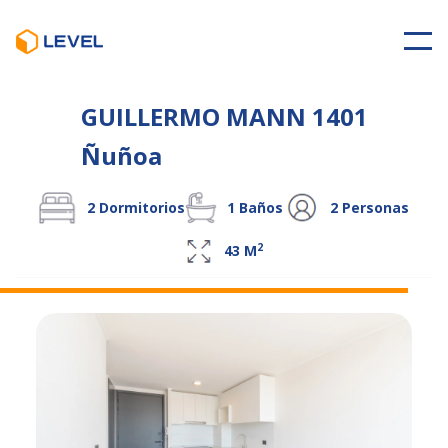
GUILLERMO MANN 1401
Ñuñoa
2
Dormitorios
1
Baños
2
Personas
2
43
M