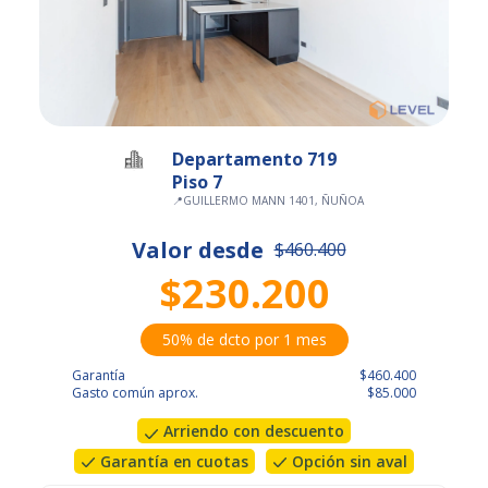
Departamento 719
Piso 7
📍
GUILLERMO MANN 1401, ÑUÑOA
Valor desde
$460.400
$230.200
50% de dcto por 1 mes
Garantía
$460.400
Gasto común aprox.
$85.000
Arriendo con descuento
Garantía en cuotas
Opción sin aval