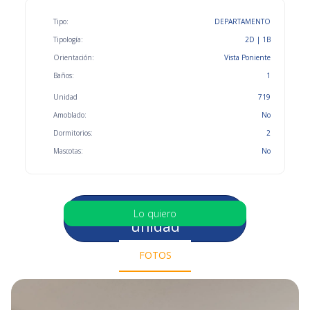
Tipo:
DEPARTAMENTO
Tipología:
2D | 1B
Orientación:
Vista Poniente
Baños:
1
Unidad
719
Amoblado:
No
Dormitorios:
2
Mascotas:
No
Selecciona otra
Lo quiero
unidad
FOTOS