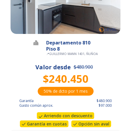
Departamento 810
Piso 8
📍
GUILLERMO MANN 1401, ÑUÑOA
Valor desde
$480.900
$240.450
50% de dcto por 1 mes
Garantía
$480.900
Gasto común aprox.
$97.000
Arriendo con descuento
Garantía en cuotas
Opción sin aval