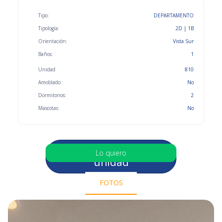
Tipo:
DEPARTAMENTO
Tipología:
2D | 1B
Orientación:
Vista Sur
Baños:
1
Unidad
810
Amoblado:
No
Dormitorios:
2
Mascotas:
No
Selecciona otra
Lo quiero
unidad
FOTOS