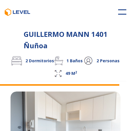
GUILLERMO MANN 1401
Ñuñoa
2
Dormitorios
1
Baños
2
Personas
2
49
M