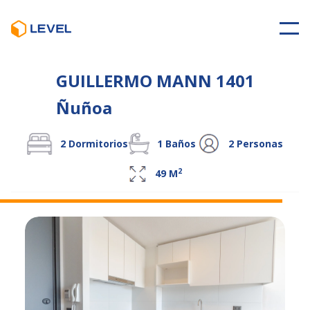
GUILLERMO MANN 1401
Ñuñoa
2
Dormitorios
1
Baños
2
Personas
2
49
M