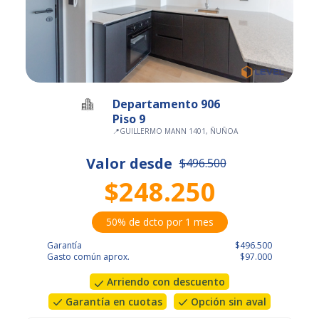
Departamento 906
Piso 9
📍
GUILLERMO MANN 1401, ÑUÑOA
Valor desde
$496.500
$248.250
50% de dcto por 1 mes
Garantía
$496.500
Gasto común aprox.
$97.000
Arriendo con descuento
Garantía en cuotas
Opción sin aval