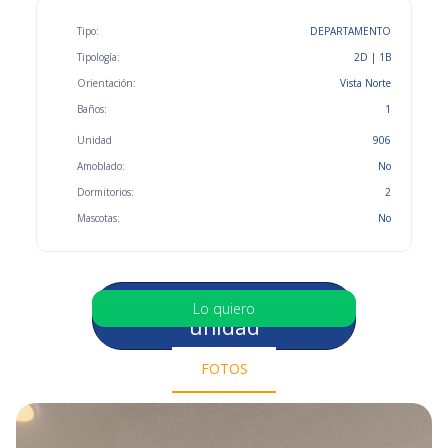
Tipo:
DEPARTAMENTO
Tipología:
2D | 1B
Orientación:
Vista Norte
Baños:
1
Unidad
906
Amoblado:
No
Dormitorios:
2
Mascotas:
No
Selecciona otra
Lo quiero
unidad
FOTOS