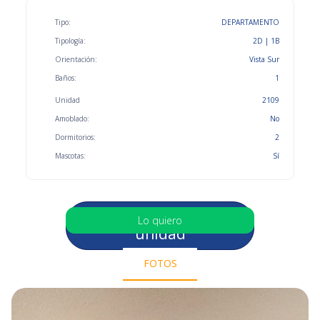
Tipo:
DEPARTAMENTO
Tipología:
2D | 1B
Orientación:
Vista Sur
Baños:
1
Unidad
2109
Amoblado:
No
Dormitorios:
2
Mascotas:
Sí
Selecciona otra
Lo quiero
unidad
FOTOS