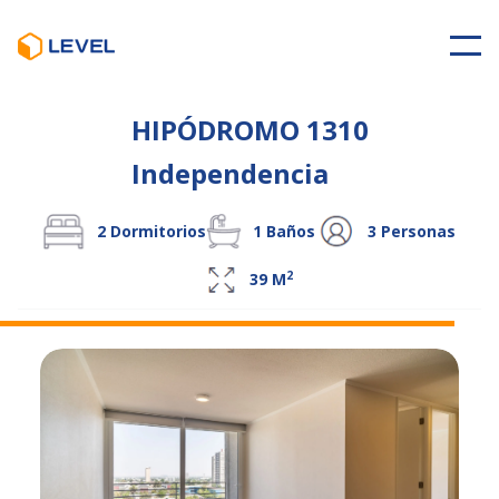
HIPÓDROMO 1310
Independencia
2
Dormitorios
1
Baños
3
Personas
2
39
M