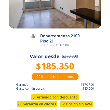
Departamento 2109
Piso 21
📍
Hipódromo Chile 1310
Valor desde
$370.700
$185.350
50% de dcto por 1 mes
Garantía
$370.700
Gasto común aprox.
$85.000
Arriendo con descuento
Garantía en cuotas
Opción sin aval