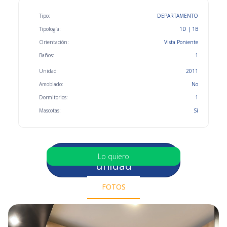
Tipo:
DEPARTAMENTO
Tipología:
1D | 1B
Orientación:
Vista Poniente
Baños:
1
Unidad
2011
Amoblado:
No
Dormitorios:
1
Mascotas:
Sí
Selecciona otra
Lo quiero
unidad
FOTOS