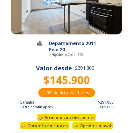
Departamento 2011
Piso 20
📍
Hipódromo Chile 1820
Valor desde
$291.800
$145.900
50% de dcto por 1 mes
Garantía
$291.800
Gasto común aprox.
$69.000
Arriendo con descuento
Garantía en cuotas
Opción sin aval