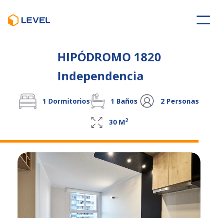
HIPÓDROMO 1820
Independencia
1
Dormitorios
1
Baños
2
Personas
2
30
M