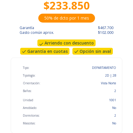
$233.850
50% de dcto por 1 mes
Garantía
$467.700
Gasto común aprox.
$102.000
Arriendo con descuento
Garantía en cuotas
Opción sin aval
Tipo:
DEPARTAMENTO
Tipología:
2D | 2B
Orientación:
Vista Norte
Baños:
2
Unidad
1001
Amoblado:
No
Dormitorios:
2
Mascotas:
No