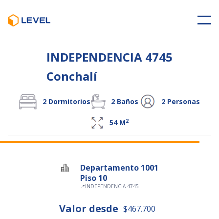
INDEPENDENCIA 4745
Conchalí
2
Dormitorios
2
Baños
2
Personas
2
54
M
Departamento 1001
Piso 10
📍
INDEPENDENCIA 4745
Valor desde
$467.700