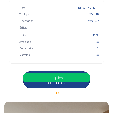
Tipo:
DEPARTAMENTO
Tipología:
2D | 1B
Orientación:
Vista Sur
Baños:
1
Unidad
1008
Amoblado:
No
Dormitorios:
2
Mascotas:
No
Selecciona otra
Lo quiero
unidad
FOTOS