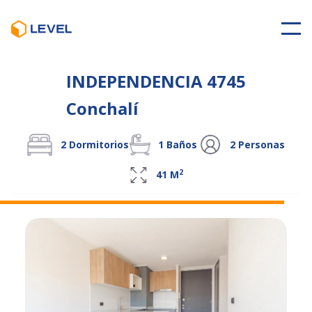
INDEPENDENCIA 4745
Conchalí
2
Dormitorios
1
Baños
2
Personas
2
41
M