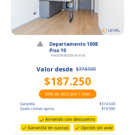
Departamento 1008
Piso 10
📍
INDEPENDENCIA 4745
Valor desde
$374.500
$187.250
50% de dcto por 1 mes
Garantía
$374.500
Gasto común aprox.
$79.000
Arriendo con descuento
Garantía en cuotas
Opción sin aval