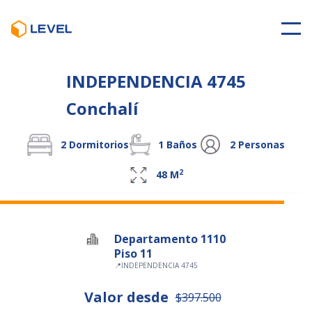
INDEPENDENCIA 4745
Conchalí
2
Dormitorios
1
Baños
2
Personas
2
48
M
Departamento 1110
Piso 11
📍
INDEPENDENCIA 4745
Valor desde
$397.500