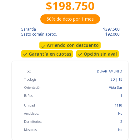
$198.750
50% de dcto por 1 mes
Garantía
$397.500
Gasto común aprox.
$92.000
Arriendo con descuento
Garantía en cuotas
Opción sin aval
Tipo:
DEPARTAMENTO
Tipología:
2D | 1B
Orientación:
Vista Sur
Baños:
1
Unidad
1110
Amoblado:
No
Dormitorios:
2
Mascotas:
No