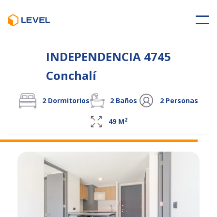
INDEPENDENCIA 4745
Conchalí
2
Dormitorios
2
Baños
2
Personas
2
49
M