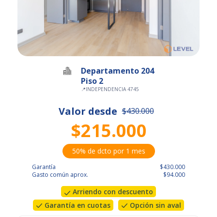
Departamento 204
Piso 2
📍
INDEPENDENCIA 4745
Valor desde
$430.000
$215.000
50% de dcto por 1 mes
Garantía
$430.000
Gasto común aprox.
$94.000
Arriendo con descuento
Garantía en cuotas
Opción sin aval