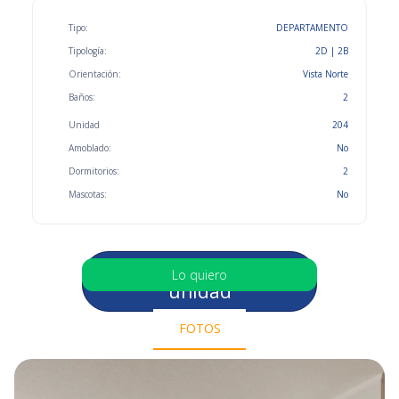
Tipo:
DEPARTAMENTO
Tipología:
2D | 2B
Orientación:
Vista Norte
Baños:
2
Unidad
204
Amoblado:
No
Dormitorios:
2
Mascotas:
No
Selecciona otra
Lo quiero
unidad
FOTOS