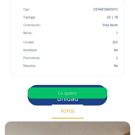
Tipo:
DEPARTAMENTO
Tipología:
2D | 1B
Orientación:
Vista Norte
Baños:
1
Unidad
205
Amoblado:
No
Dormitorios:
2
Mascotas:
No
Selecciona otra
Lo quiero
unidad
FOTOS