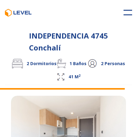
INDEPENDENCIA 4745
Conchalí
2
Dormitorios
1
Baños
2
Personas
2
41
M