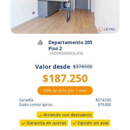
Departamento 205
Piso 2
📍
INDEPENDENCIA 4745
Valor desde
$374.500
$187.250
50% de dcto por 1 mes
Garantía
$374.500
Gasto común aprox.
$79.000
Arriendo con descuento
Garantía en cuotas
Opción sin aval