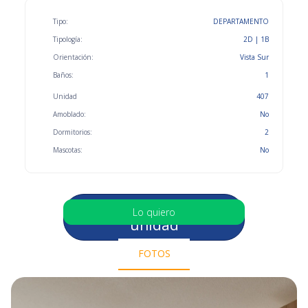
Tipo:
DEPARTAMENTO
Tipología:
2D | 1B
Orientación:
Vista Sur
Baños:
1
Unidad
407
Amoblado:
No
Dormitorios:
2
Mascotas:
No
Selecciona otra
Lo quiero
unidad
FOTOS