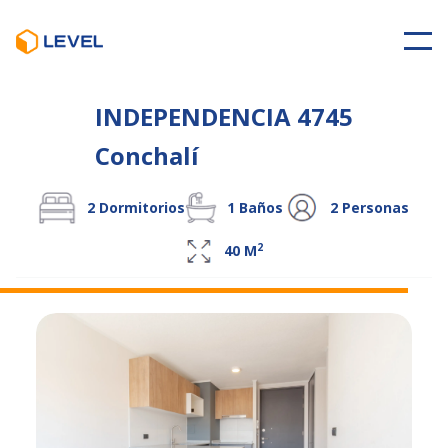
INDEPENDENCIA 4745
Conchalí
2
Dormitorios
1
Baños
2
Personas
2
40
M