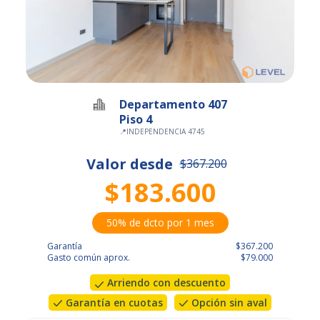
Departamento 407
Piso 4
📍
INDEPENDENCIA 4745
Valor desde
$367.200
$183.600
50% de dcto por 1 mes
Garantía
$367.200
Gasto común aprox.
$79.000
Arriendo con descuento
Garantía en cuotas
Opción sin aval